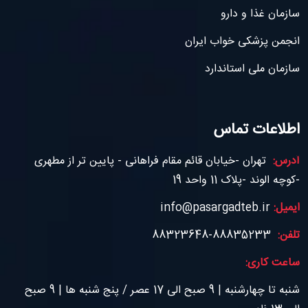
سازمان غذا و دارو
انجمن پزشکی خواب ایران
سازمان ملی استاندارد
اطلاعات تماس
آدرس:
تهران -خیابان قائم مقام فراهانی - پایین تر از مطهری
-کوچه الوند -پلاک 11 واحد 19
ایمیل:
info@pasargadteb.ir
تلفن:
88835233-88323648
ساعت کاری:
شنبه تا چهارشنبه | 9 صبح الی 17 عصر / پنج شنبه ها | 9 صبح