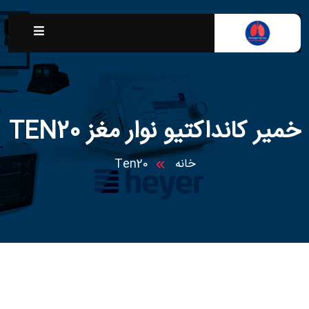
خمیر کانداکتیو نوار مغز TEN20
خانه
Ten20