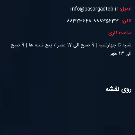
ایمیل:
info@pasargadteb.ir
تلفن:
88835233-88323648
ساعت کاری:
شنبه تا چهارشنبه | 9 صبح الی 17 عصر / پنج شنبه ها | 9 صبح
الی 13 ظهر
روی نقشه