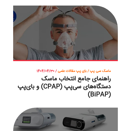
ماسک سی پپ / بای پپ
مقالات علمی
/ 1404/04/30
راهنمای جامع انتخاب ماسک
دستگاه‌های سی‌پپ (CPAP) و بای‌پپ
(BiPAP)