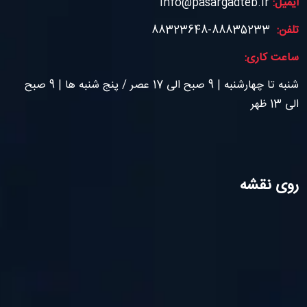
ایمیل:
info@pasargadteb.ir
تلفن:
88835233-88323648
ساعت کاری:
شنبه تا چهارشنبه | 9 صبح الی 17 عصر / پنج شنبه ها | 9 صبح
الی 13 ظهر
روی نقشه