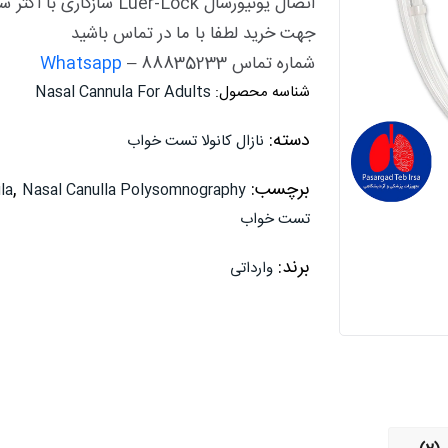
اتصال یونیورسال Luer-Lock سازگاری با اکثر سیستم‌های رایج ثبت و سنجش فشار را تضمین می‌کند.
جهت خرید لطفا با ما در تماس باشید
شماره تماس 88835233
–
Whatsapp
شناسه محصول:
Nasal Cannula For Adults
دسته:
نازال کانولا تست خواب
برچسب:
,
la
Nasal Canulla Polysomnography
تست خواب
برند:
وارداتی