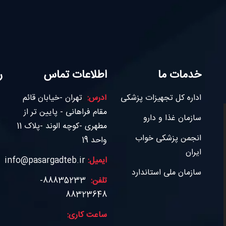
خدمات ما
اطلاعات تماس
ر
اداره کل تجهیزات پزشکی
آدرس:
تهران -خیابان قائم
مقام فراهانی - پایین تر از
سازمان غذا و دارو
مطهری -کوچه الوند -پلاک 11
انجمن پزشکی خواب
واحد 19
ایران
ایمیل:
info@pasargadteb.ir
سازمان ملی استاندارد
تلفن:
88835233-
88323648
ساعت کاری: