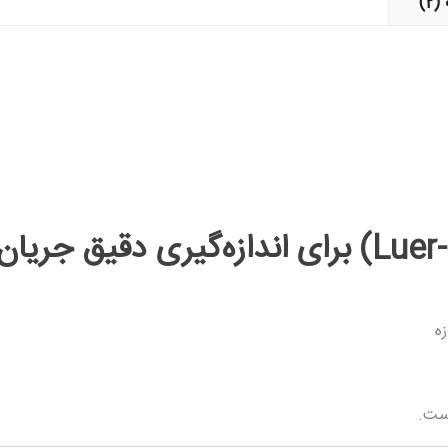
2)
کانولای بینی لوئرلاک (Luer-Lock) برای اندازه
ه
ست.