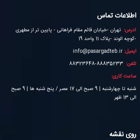
اطلاعات تماس
آدرس:
تهران -خیابان قائم مقام فراهانی - پایین تر از مطهری
-کوچه الوند -پلاک 11 واحد 19
ایمیل:
info@pasargadteb.ir
تلفن:
88835233-88323648
ساعت کاری:
شنبه تا چهارشنبه | 9 صبح الی 17 عصر / پنج شنبه ها | 9 صبح
الی 13 ظهر
روی نقشه