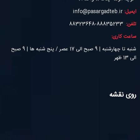
ایمیل:
info@pasargadteb.ir
تلفن:
88835233-88323648
ساعت کاری:
شنبه تا چهارشنبه | 9 صبح الی 17 عصر / پنج شنبه ها | 9 صبح
الی 13 ظهر
روی نقشه