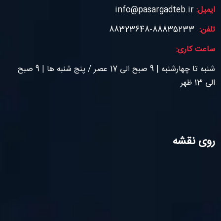
ایمیل:
info@pasargadteb.ir
تلفن:
88835233-88323648
ساعت کاری:
شنبه تا چهارشنبه | 9 صبح الی 17 عصر / پنج شنبه ها | 9 صبح
الی 13 ظهر
روی نقشه