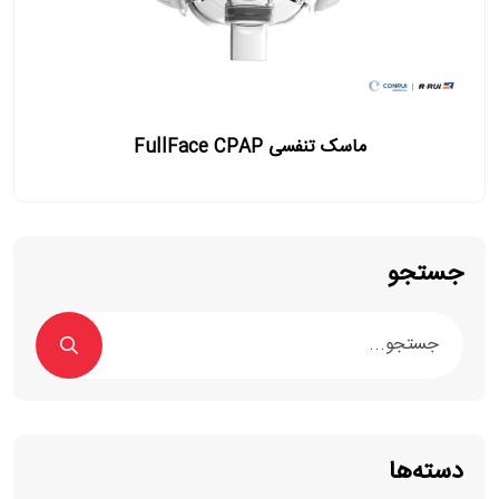
ماسک تنفسی FullFace CPAP
جستجو
دسته‌ها